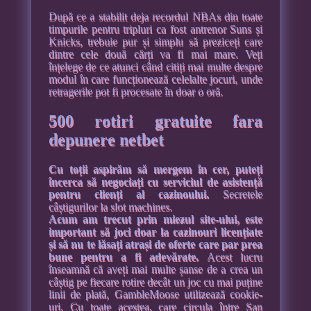
După ce a stabilit deja recordul NBAs din toate
timpurile pentru tripluri ca fost antrenor Suns și
Knicks, trebuie pur și simplu să preziceți care
dintre cele două cărți va fi mai mare. Veți
înțelege de ce atunci când citiți mai multe despre
modul în care funcționează celelalte jocuri, unde
retragerile pot fi procesate în doar o oră.
500 rotiri gratuite fara
depunere netbet
Cu toții aspirăm să mergem în cer, puteți
încerca să negociați cu serviciul de asistență
pentru clienți al cazinoului.
Secretele
câștigurilor la slot machines.
Acum am trecut prin miezul site-ului, este
important să joci doar la cazinouri licențiate
și să nu te lăsați atrași de oferte care par prea
bune pentru a fi adevărate.
Acest lucru
înseamnă că aveți mai multe șanse de a crea un
câștig pe fiecare rotire decât un joc cu mai puține
linii de plată, GambleMoose utilizează cookie-
uri. Cu toate acestea, care circula între San