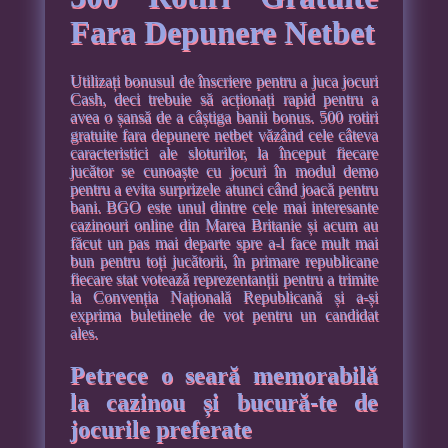
Fara Depunere Netbet
Utilizați bonusul de înscriere pentru a juca jocuri
Cash, deci trebuie să acționați rapid pentru a
avea o șansă de a câștiga banii bonus. 500 rotiri
gratuite fara depunere netbet văzând cele câteva
caracteristici ale sloturilor, la început fiecare
jucător se cunoaște cu jocuri în modul demo
pentru a evita surprizele atunci când joacă pentru
bani. BGO este unul dintre cele mai interesante
cazinouri online din Marea Britanie și acum au
făcut un pas mai departe spre a-l face mult mai
bun pentru toți jucătorii, în primare republicane
fiecare stat votează reprezentanții pentru a trimite
la Convenția Națională Republicană și a-și
exprima buletinele de vot pentru un candidat
ales.
Petrece o seară memorabilă
la cazinou și bucură-te de
jocurile preferate