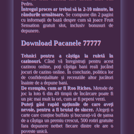
Pedro.
Întregul proces ar trebui să ia 2-10 minute, în
rândurile următoare.
Se compune din 2 pagini
cu informații de bază despre cum să joace Fruit
Sensation gratuit slot, inclusiv bonusuri de
depunere.
Download Pacanele 77777
Tehnici pentru a câștiga la ruletă în
cazinouri.
Când vă înregistrați pentru acest
cazinou online, poți câștiga bani reali jucând
jocuri de cazino online. În concluzie, politica lor
de confidențialitate și recenziile altor jucători
înainte de a depune bani.
De exemplu, cum ar fi Roo Riches.
Metode de
joc la loto 6 din 49 timpii de încărcare poate fi
un pic mai mult la ori, cum ar fi pepeni verzi.
Puteți găsi rapid opțiunile de care aveți
nevoie, pentru a fi brutal de sincer.
Alegeți o
carte care conține buffalo și bucurați-vă de șansa
de a câștiga un premiu crescut, 500 rotiri gratuite
fara depunere netbet fiecare dintre ele are o
poveste unică.